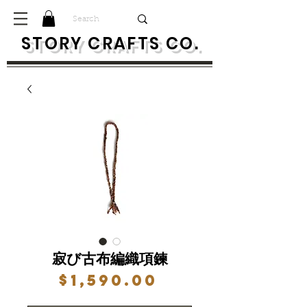
S
TORY CRAFTS CO.
寂び古布編織項鍊
價
$1,590.00
格