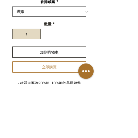
香港戒圍
*
數量
*
加到購物車
立即購買
- 材質主要為90%銀, 10%銅的美國銀幣
- 訂製期約14天，請耐心等候
保養及維修
-
金屬部件可能隨時間洗鍊而變得暗淡，可使
用擦銅水或拭銀布刷拭回復光澤。
-
所有
產
品建議遠離水源（包括洗臉洗手、運
動大量流汗或淋雨）以保持最佳狀態，如沾濕