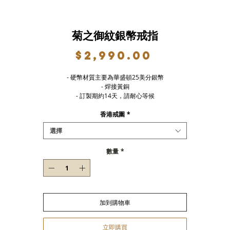
菊之御紋銀幣戒指
價
$2,990.00
格
- 硬幣材質主要為華盛頓25美分銀幣
- 焊接黃銅
- 訂製期約14天，請耐心等候
香港戒圍
*
選擇
數量
*
加到購物車
立即購買