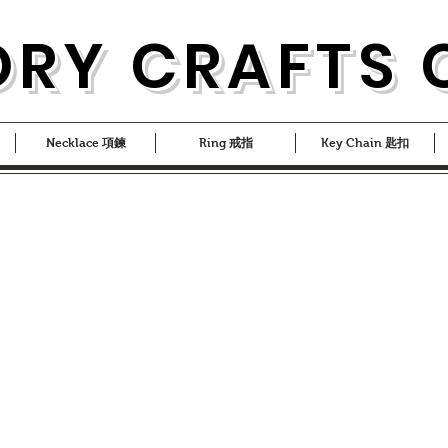
ORY CRAFTS 
Necklace 項鍊
Ring 戒指
Key Chain 匙扣