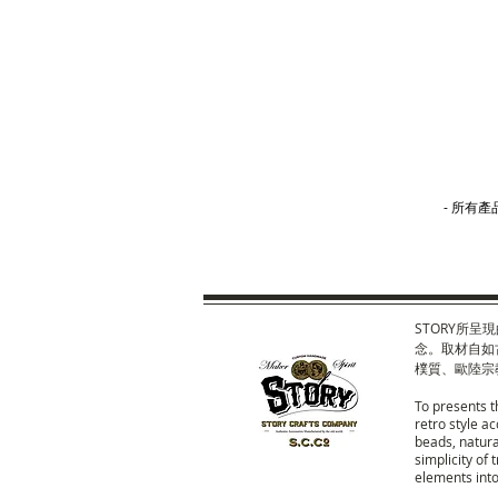
-
所有
產
STORY所
念。取材自如
樸質、歐陸宗
To presents t
retro style 
beads, natura
simplicity of
elements into