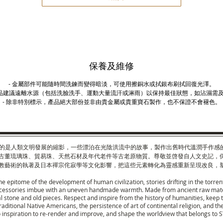
保養及維修
-
金屬部件可能隨時間洗鍊而變得暗淡，可使用擦銅水或拭銀布刷拭回復光澤。
品建議遠離水源（包括洗臉洗手、運動大量流汗或淋雨）以保持最佳狀態，如沾濕需
-
除非特別標示，
產
品
絕
大部份並非由貴金屬或貴重寶石製作，也不保證不會褪色。
呈現的是人類文明發展的縮影，一些漂泊在光陰洪流中的故事，製作出舊時代溫潤手作感的
古董琉璃珠、貿易珠、天然石材及年代老件等古老原物質。尊敬並啓發自人文史記，
教藝術的執著及日本禪宗侘寂學等文化影響，把這些元素轉化為靈感重新呈現改良，塑造
he epitome of the development of human civilization, stories drifting in the torre
accessories imbue with an uneven handmade warmth. Made from ancient raw mater
l stone and old pieces. Respect and inspire from the history of humanities, keep t
 traditional Native Americans, the persistence of art of continental religion, and
 inspiration to re-render and improve, and shape the worldview that belongs to 