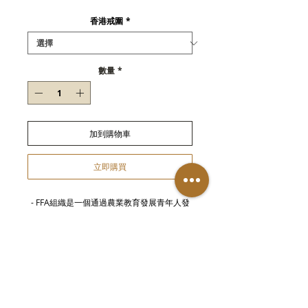
格
香港戒圍
*
數量
*
加到購物車
立即購買
- FFA組織是一個通過農業教育發展青年人發
揮領導的組織
- 特製款式，稀少物品
- 約1970年產
- STERLING純銀製作
Details
-
金屬部件可能隨時間洗鍊而變得暗淡，可使
用擦銅水或拭銀布刷拭回復光澤。