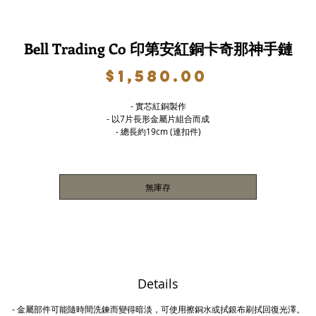
Bell Trading Co 印第安紅銅卡奇那神手鏈
價
$1,580.00
格
- 實芯紅銅製作
- 以7片長形金屬片組合而成
- 總長約19cm (連扣件)
無庫存
Details
-
金屬部件可能隨時間洗鍊而變得暗淡，可使用擦銅水或拭銀布刷拭回復光澤。