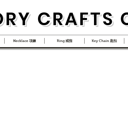
ORY CRAFTS 
Necklace 項鍊
Ring 戒指
Key Chain 匙扣