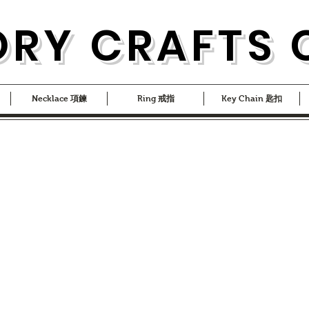
ORY CRAFTS 
Necklace 項鍊
Ring 戒指
Key Chain 匙扣