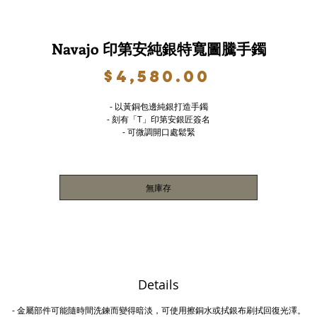
Navajo 印第安純銀特寬圖騰手鐲
價
$4,580.00
格
- 以黃銅包邊純銀打造手鐲
- 刻有「T」印第安銀匠簽名
- 可微調開口處鬆緊
無庫存
Details
-
金屬部件可能隨時間洗鍊而變得暗淡，可使用擦銅水或拭銀布刷拭回復光澤。