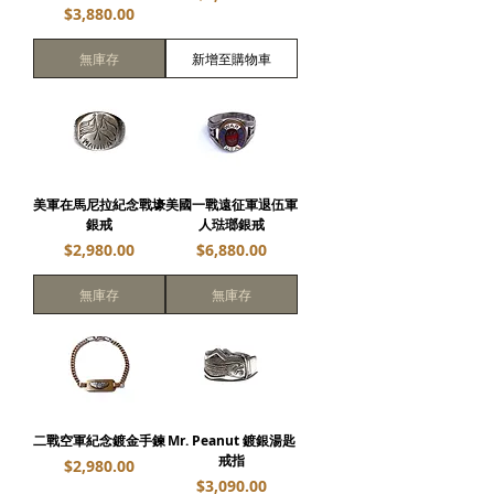
價格
$3,880.00
無庫存
新增至購物車
美軍在馬尼拉紀念戰壕
美國一戰遠征軍退伍軍
銀戒
人琺瑯銀戒
價格
價格
$2,980.00
$6,880.00
無庫存
無庫存
二戰空軍紀念鍍金手鍊
Mr. Peanut 鍍銀湯匙
戒指
價格
$2,980.00
價格
$3,090.00