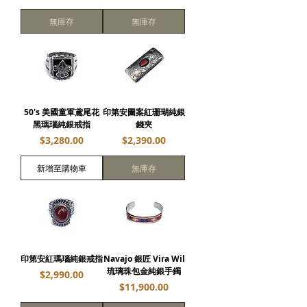
無庫存
無庫存
50's 美國童軍鳶尾花
印第安圖案紅珊瑚純銀
黑瑪瑙純銀戒指
錢夾
價格
價格
$3,280.00
$2,390.00
新增至購物車
無庫存
印第安紅瑪瑙純銀戒指
Navajo 銀匠 Vira Wil
琉璃珠包金純銀手鐲
價格
$2,990.00
價格
$11,900.00